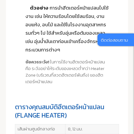
ตัวอย่าง
การนำฮีตเตอร์หน้าแปลนไปใช้
งาน เช่น ให้ความร้อนโดยใช้ลมร้อน, งาน
อบแห้ง, อบไม้ และใช้ในโรงงานอุตสาหกร
รมทั่วๆ ไป ใช้สำหรับอุ่นหรือต้มของเหลว
ติดต่อสอบถาม
เช่น อุ่นน้ำมันเตาก่อนเข้าเครื่องจักรหรือ
กระบวนการต่างๆ
ข้อควรระวัง!
ในการใช้งานฮีตเตอร์หน้าแปลน
คือ ระวังอย่าให้ระดับของเหลวต่ำกว่า Heater
Zone (บริเวณที่ลวดฮีตเตอร์พันถึง) ของฮีต
เตอร์หน้าแปลน
ตารางคุณสมบัติฮีตเตอร์หน้าแปลน
(FLANGE HEATER)
เส้นผ่านศูนย์กลางท่อ
8, 12 มม.