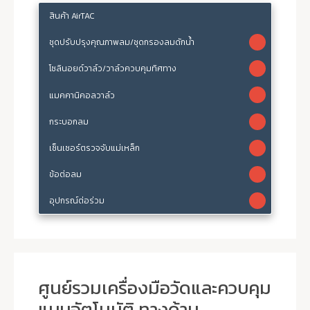
สินค้า AirTAC
ชุดปรับปรุงคุณภาพลม/ชุดกรองลมดักน้ำ
โซลินอยด์วาล์ว/วาล์วควบคุมทิศทาง
แมคคานิคอลวาล์ว
กระบอกลม
เซ็นเซอร์ตรวจจับแม่เหล็ก
ข้อต่อลม
อุปกรณ์ต่อร่วม
ศูนย์รวมเครื่องมือวัดและควบคุม
แบบอัตโนมัติ ทางด้าน