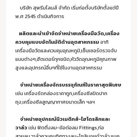
บริษัท สุพรีมไลนส์ จำกัด เริ่มก่อตั้งบริษัทตั้งแต่ปี
พ.ศ 2545 ดำเนินกิจการ
ผลิตและนำเข้าจัดจำหน่ายเครื่องมือวัด,เครื่อง
ควบคุมแบบอัตโนมัติด้านอุตสาหกรรม
อาทิ
เครื่องมือวัดและควบคุมอุณหภูมิ,เซ็นเซอร์ตรวจจับ
แบบต่างๆ,ฮีตเตอร์ทุกชนิด,หัววัดอุณหภูมิคุณภาพ
สูงและอุปกรณ์อื่นๆที่ใช้ในงานอุตสาหกรรม
จำหน่ายเครื่องจักรบรรจุภัณฑ์ในราคาสุดพิเศษ
เช่น เครื่องรัดกล่องราคาถูก,เครื่องซีลปิดปาก
ถุง,เครื่องซีลสูญญากาศขนาดเล็ก ฯลฯ
จำหน่ายอุปกรณ์นิวเมติกส์-ไฮโดรลิกและ
วาล์ว
เช่น ฟิตติ้งลม-ข้อต่อลม Fittings,ท่อ
สายลม,วาล์วควบคุมทิศทางลม-โซลินอยด์วาล์ว แมค