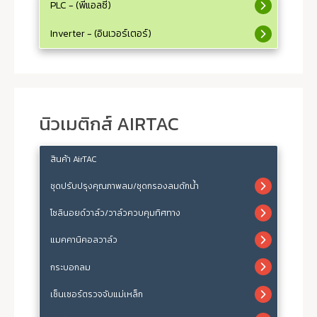
PLC - (พีแอลซี)
Inverter - (อินเวอร์เตอร์)
นิวเมติกส์ AIRTAC
สินค้า AirTAC
ชุดปรับปรุงคุณภาพลม/ชุดกรองลมดักน้ำ
โซลินอยด์วาล์ว/วาล์วควบคุมทิศทาง
แมคคานิคอลวาล์ว
กระบอกลม
เซ็นเซอร์ตรวจจับแม่เหล็ก