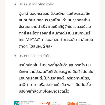
บริษัท นิวแอนด์ไฮด์ จำกัด
ผู้นำด้านอุปกรณ์ลม นิวเมติกส์ และไฮดรอลลิก
อันดับต้นๆ ของประเทศไทย ดำเนินธุรกิจอย่าง
ประสบความสำเร็จ และเป็นที่รู้จักในแวดวงนิวเม
ติกส์ และไฮดรอลิกส์ สินค้าเด่น เช่น สินค้าแอร์
เทค (AirTAC), กระบอกลม, ไฮดรอลิก, วาล์วแบบ
ต่างๆ, โซลินอยด์ ฯลฯ
บริษัท ซีเคียวเมท จำกัด
บริษัทน้องใหม่ มาแรงที่สุดในด้านอุปกรณ์ระบบ
รักษาความปลอดภัยที่ได้มาตรฐาน สินค้าเด่นเช่น
แขนกั้นรถยนต์, ไม้กั้นรถยนต์, เครื่องทาบบัตร,
นาฬิกายาม, เครื่องสแกนนิ้วมือ ฯลฯ เป็นต้น ซึ่ง
บริษัทฯกำลังเติบโตอย่างรวดเร็ว