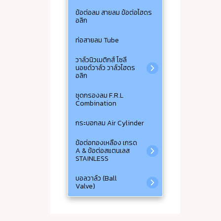
ข้อต่อลม สายลม ข้อต่อไฮดร
อลิก
ท่อสายลม Tube
วาล์วนิวเมติกส์ โซลี
นอยด์วาล์ว วาล์วไฮดร
อลิก
ชุดกรองลม F.R.L
Combination
กระบอกลม Air Cylinder
ข้อต่อทองเหลือง เกรด
A & ข้อต่อสแตนเลส
STAINLESS
บอลวาล์ว (Ball
Valve)