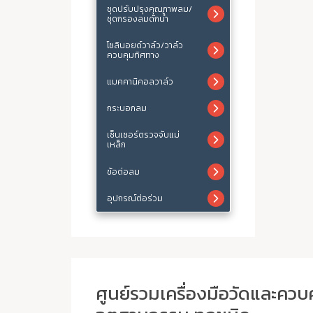
ชุดปรับปรุงคุณภาพลม/
ชุดกรองลมดักน้ำ
โซลินอยด์วาล์ว/วาล์ว
ควบคุมทิศทาง
แมคคานิคอลวาล์ว
กระบอกลม
เซ็นเซอร์ตรวจจับแม่
เหล็ก
ข้อต่อลม
อุปกรณ์ต่อร่วม
ศูนย์รวมเครื่องมือวัดและควบ