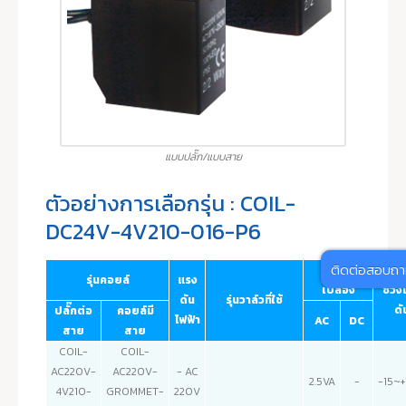
แบบปลั๊ก/แบบสาย
ตัวอย่างการเลือกรุ่น : COIL-
DC24V-4V210-016-P6
ติดต่อสอบถ
การสิ้น
รุ่นคอยล์
แรง
เปลือง
ช่วง
ดัน
รุ่นวาล์วที่ใช้
ดั
ปลั๊กต่อ
คอยล์มี
ไฟฟ้า
AC
DC
สาย
สาย
COIL-
COIL-
AC220V-
AC220V-
- AC
2.5VA
-
-15~
4V210-
GROMMET-
220V