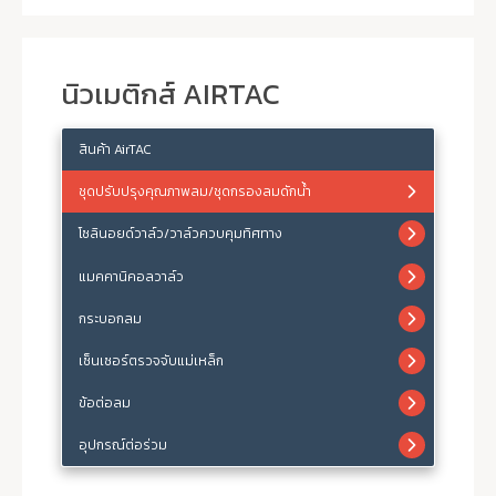
นิวเมติกส์ AIRTAC
สินค้า AirTAC
ชุดปรับปรุงคุณภาพลม/ชุดกรองลมดักน้ำ
โซลินอยด์วาล์ว/วาล์วควบคุมทิศทาง
แมคคานิคอลวาล์ว
กระบอกลม
เซ็นเซอร์ตรวจจับแม่เหล็ก
ข้อต่อลม
อุปกรณ์ต่อร่วม